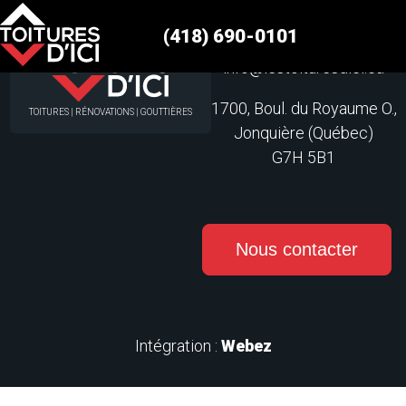
Hello world
(418) 690-0101
(418) 690-0101
info@lestoituresdici.ca
1700, Boul. du Royaume O.,
TOITURES | RÉNOVATIONS | GOUTTIÈRES
Jonquière (Québec)
G7H 5B1
Nous contacter
Intégration :
Webez