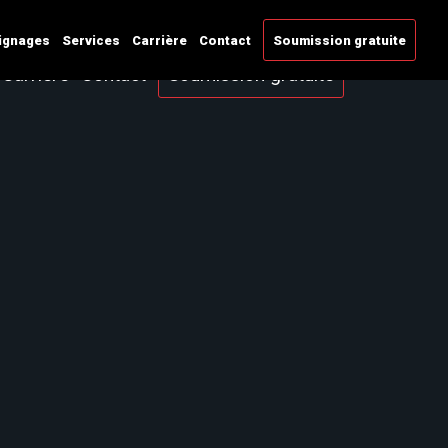
ignages
Services
Carrière
Contact
Soumission gratuite
Carrière
Contact
Soumission gratuite