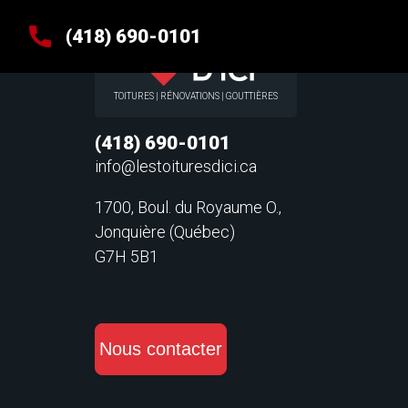
a
(418) 690-0101
TOITURES | RÉNOVATIONS | GOUTTIÈRES
(418) 690-0101
info@lestoituresdici.ca
1700, Boul. du Royaume O.,
Jonquière (Québec)
G7H 5B1
Nous contacter