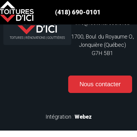
Hello world
(418) 690-0101
(418) 690-0101
info@lestoituresdici.ca
1700, Boul. du Royaume O.,
TOITURES | RÉNOVATIONS | GOUTTIÈRES
Jonquière (Québec)
G7H 5B1
Nous contacter
Intégration :
Webez