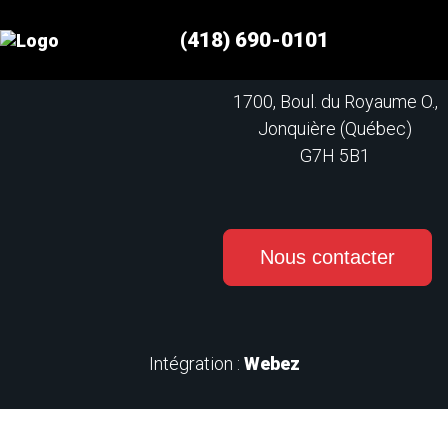
(418) 690-0101
(418) 690-0101
TOITURES | RÉNOVATIONS | GOUTTIÈRES
info@lestoituresdici.ca
1700, Boul. du Royaume O.,
Jonquière (Québec)
G7H 5B1
Nous contacter
Intégration :
Webez